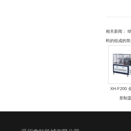
相关新闻：
料的组成的简
XH-F200
形制