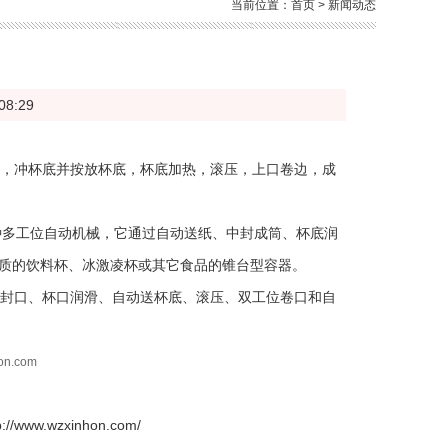
当前位置：
首页
>
新闻动态
8:29
，冲杯底并按放杯底，杯底加热，滚压，上口卷边，成
种多工位自动机械，它通过自动送纸、中封成筒、杯底润
质的饮料杯、冰激凌杯或其它食品的锥台型容器。
封口、杯口润滑、自动送杯底、滚压、双工位卷口和自
on.com
p://www.wzxinhon.com/