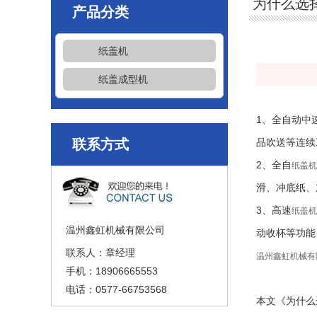
为什么选
产品分类
纸盖机
纸盖成型机
1、全自动中
联系方式
品吹送等连续
2、全自
纸盖机
滑、冲底纸、
3、高速
纸盖机
温州鑫虹机械有限公司
动收杯等功能
联系人：章经理
温州鑫虹机械有
手机：18906665553
电话：0577-66753568
本文《为什么