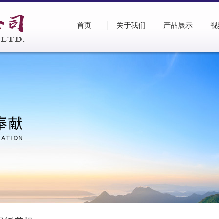
首页
关于我们
产品展示
视