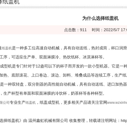
择纸盖机
为什么选择纸盖机
点击数：911 时间：2022/5/7 17:0
速
是一种多工位高速自动机械，具有自动送纸，热封成筒，杯口润滑
纸盖机
工序，可适应生产单、双面淋膜冷、热饮纸杯、冰淇淋杯等。
成型机是专门针对于12盎司以下的杯子而开发的一款小型机器。它是一
加热、底部滚花、上口卷边、滚边、卸料、堆叠成品等连续工序，生产纸
是一种双转盘，双分割器的高性能自动机械，具有自动送纸、进口加热器
，生产杯型有单面和双面淋膜的冷饮杯，奶茶杯等各种杯型。
专业生产
，纸盖成型机
，更多相关产品请关注官网
限公司
纸盖机
www.wzxinh
选择纸盖机》由 温州鑫虹机械有限公司 收集整理，转载请注明网址：
htt