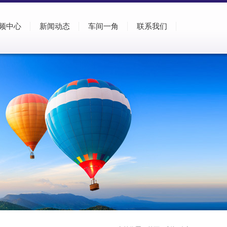
频中心
新闻动态
车间一角
联系我们