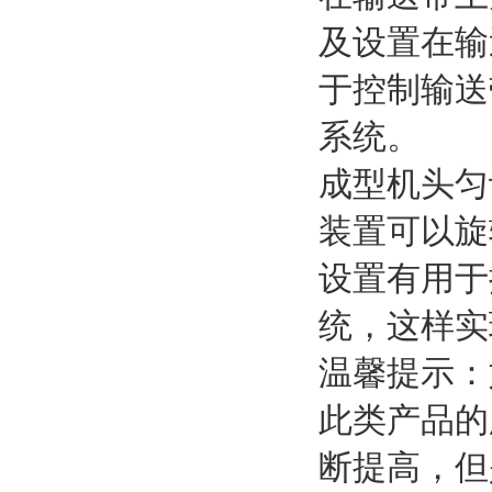
及设置在输
于控制输送
系统。
成型机头匀
装置可以旋
设置有用于
统，这样实
温馨提示：
此类产品的
断提高，但